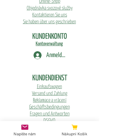
Online-Shop
Das Starterpaket enthält:
Kaffee - Nicaragua - San Antonio - 100g /
Objednávka svozové služby
-> Growkit mit Anzuchtanleitung
Cascara - 100g
Kontaktieren Sie uns
-> Austernpilzsetzlinge
Sie haben über uns geschrieben
-> Kaffee/Cascara oder Kaffee und
KUNDENKONTO
Cascara Dos Mundos
Kontoverwaltung
Anmelden
KUNDENDIENST
Einkaufswagen
Versand und Zahlung
Reklamace a vrácení
Geschäftsbedingungen
Fragen und Antworten
DSGVO
Napište nám
Nákupní Košík