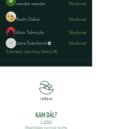
werder werder
Sledovat
Rushi Dalve
Sledovat
Alex Talmudo
Sledovat
Jana Šrámková
Sledovat
Jana Šrámková
Zobrazit všechny členy (4)
KAM DÁL?
E-shop
Objednávka svozové služby