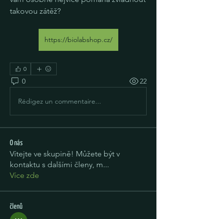
takovou zátěž?
https://biolabshop.cz/
0
0
22
Rédigez un commentaire...
O nás
Vítejte ve skupině! Můžete být v
kontaktu s dalšími členy, m
...
Více zde
členů