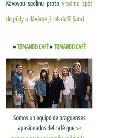
Kávovou sedlinu proto
vracíme zpět
do půdy a dáváme jí tak další šanci
.
#
TOMANDO CAFÉ
#
TOMANDO CAFÉ
Somos un equipo de praguenses
apasionados del café que
se