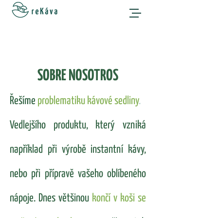
SOBRE NOSOTROS
Řešíme
problematiku kávové sedliny
.
Vedlejšího
produktu, který vzniká
například při výrobě
instantní
kávy,
nebo při přípravě vašeho oblíbeného
nápoje. Dnes většinou
končí v koši se