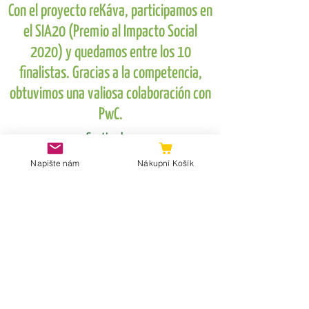
Con el proyecto reKáva, participamos en
el SIA20 (Premio al Impacto Social
2020) y quedamos entre los 10
finalistas. Gracias a la competencia,
obtuvimos una valiosa colaboración con
PwC.
Septiembre
Participamos en un curso de trabajo
Napište nám
Nákupní Košík
circular de un año de duración, durante
el cual adquirimos conocimientos sobre
el trabajo con sedimentos.
Octubre
La fundadora Jana Šrámková inscribió
reKáva en el registro mercantil.