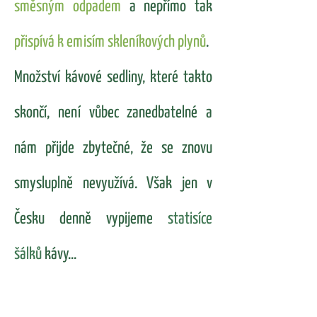
směsným odpadem
a nepřímo tak
přispívá k emisím skleníkových plynů
.
Množství kávové sedliny, které takto
skončí, není vůbec zanedbatelné a
nám přijde zbytečné, že se znovu
smysluplně nevyužívá. Však jen v
Česku denně vypijeme
statisíce
šálků
kávy...