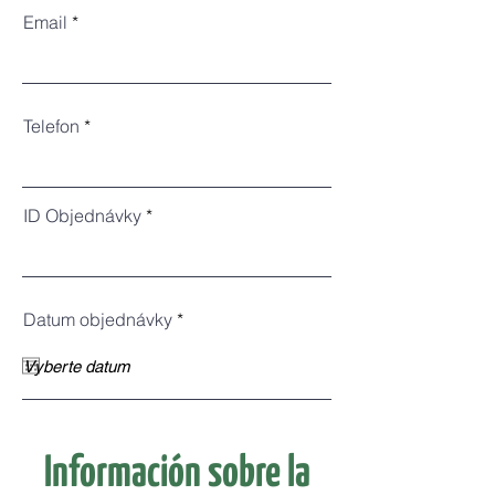
Email
Telefon
ID Objednávky
r
Datum objednávky
*
e
q
u
i
r
e
d
Información sobre la