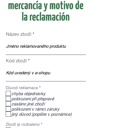
mercancía y motivo de
la reclamación
Název zboží
Kód zboží
O
Důvod reklamace
*
b
chyba objednávky
l
poškození při přepravě
i
g
zasláno jiné zboží
a
poškození v rámci záruky
t
jiný důvod (popište v poznámce)
o
r
i
O
Zboží je rozbaleno
*
o