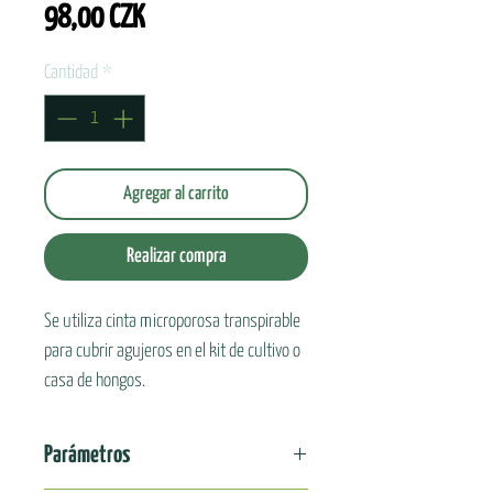
Precio
98,00 CZK
Cantidad
*
Agregar al carrito
Realizar compra
Se utiliza cinta microporosa transpirable
para cubrir agujeros en el kit de cultivo o
casa de hongos.
Proporciona un entorno ideal para el
crecimiento de hongos y evita que los
Parámetros
microorganismos circundantes entren en