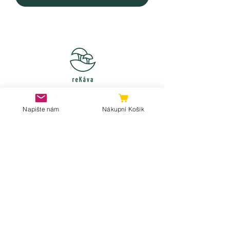
ET APRÈS ?
Napište nám
Nákupní Košík
Boutique en ligne
Commander un service de collecte
Contactez-nous
Ils ont écrit sur nous
COMPTE CLIENT
administration des comptes
Se connecter