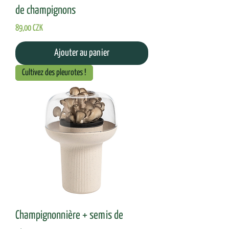
de champignons
Prix
89,00 CZK
Ajouter au panier
Cultivez des pleurotes !
Champignonnière + semis de