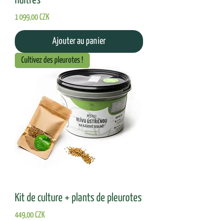
huîtres
Prix
1 099,00 CZK
Ajouter au panier
Cultivez des pleurotes !
Kit de culture + plants de pleurotes
Prix
449,00 CZK