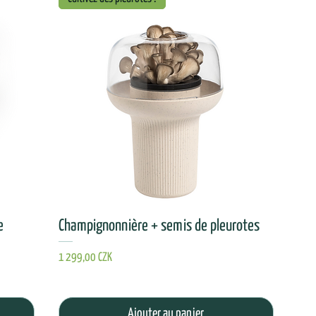
e
Champignonnière + semis de pleurotes
Prix
1 299,00 CZK
Ajouter au panier