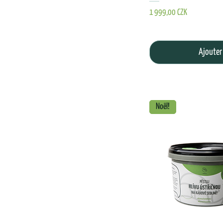
Prix
1 999,00 CZK
Ajouter
Noël!