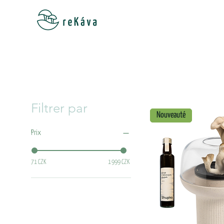
Filtrer par
Nouveauté
Prix
71 CZK
1 999 CZK