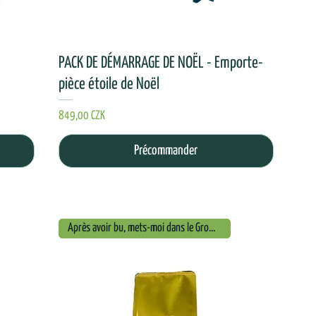
PACK DE DÉMARRAGE DE NOËL - Emporte-
pièce étoile de Noël
Prix
849,00 CZK
Précommander
Après avoir bu, mets-moi dans le Growkit !