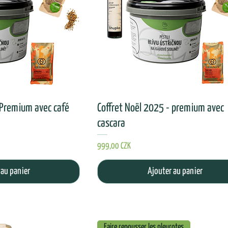
 Premium avec café
Coffret Noël 2025 - premium avec
cascara
Prix
999,00 CZK
 au panier
Ajouter au panier
Faire repousser les pleurotes