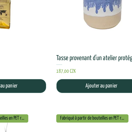
Tasse provenant d'un atelier proté
Prix
187,00 CZK
 au panier
Ajouter au panier
Fabriqué à partir de bouteilles en PET recyclées
Fabriqué à partir de bouteilles en PET recyclées