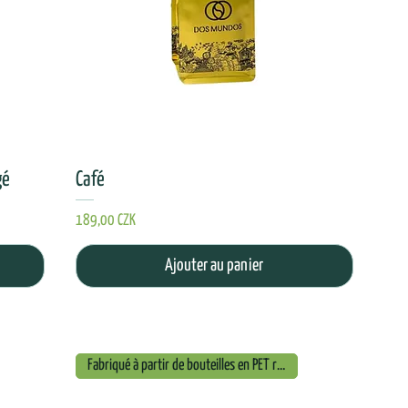
gé
Café
Prix
189,00 CZK
Ajouter au panier
Fabriqué à partir de bouteilles en PET recyclées