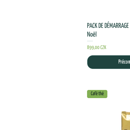
PACK DE DÉMARRAGE 
Noël
Prix
899,00 CZK
Préco
Café thé