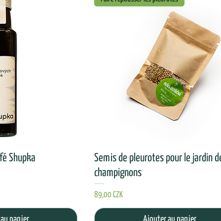
afé Shupka
Semis de pleurotes pour le jardin d
champignons
Prix
89,00 CZK
 au panier
Ajouter au panier