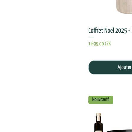
Coffret Noël 2025 -
Prix
1 699,00 CZK
Ajouter
Nouveauté