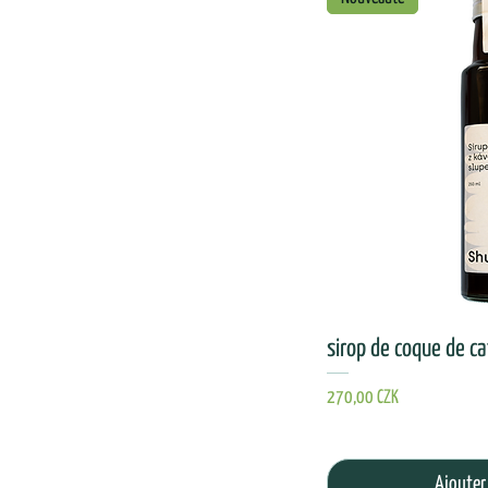
sirop de coque de c
Prix
270,00 CZK
Ajouter