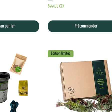
Prix
899,00 CZK
 au panier
Précommander
Édition limitée