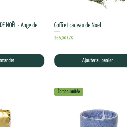
DE NOËL - Ange de
Coffret cadeau de Noël
Prix
166,00 CZK
mmander
Ajouter au panier
Édition limitée